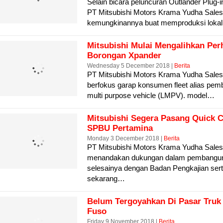
Selain bicara peluncuran Outlander Plug-i
PT Mitsubishi Motors Krama Yudha Sales
kemungkinannya buat memproduksi loka
Mitsubishi Mulai Mengalihkan Per
Borongan Xpander
Wednesday 5 December 2018 |
Berita
PT Mitsubishi Motors Krama Yudha Sale
berfokus garap konsumen fleet alias pem
multi purpose vehicle (LMPV). model…
Mitsubishi Segera Pasang Quick C
SPBU Pertamina
Monday 3 December 2018 |
Berita
PT Mitsubishi Motors Krama Yudha Sales
menandakan dukungan dalam pembangunan i
selesainya dengan Badan Pengkajian ser
sekarang…
Belum Tergoyahkan Di Pasar Truk 
Fuso
Friday 9 November 2018 |
Berita