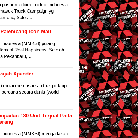
 pasar medium truck di Indonesia.
ermasuk Truck Campaign yg
ljatmono, Sales…
 Palembang Icon Mall
 Indonesia (MMKSI) pulang
ons of Real Happiness. Setelah
ta Pekanbaru,…
rwajah Xpander
) mulai memasarkan truk pick up
n perdana secara dunia (world
njualan 130 Unit Terjual Pada
arang
s Indonesia (MMKSI) mengadakan