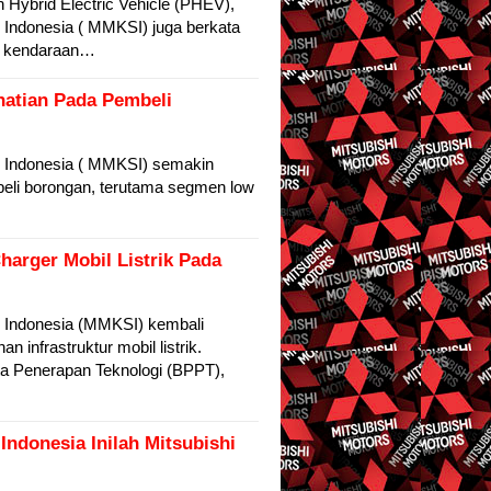
n Hybrid Electric Vehicle (PHEV),
 Indonesia ( MMKSI) juga berkata
l kendaraan…
hatian Pada Pembeli
s Indonesia ( MMKSI) semakin
beli borongan, terutama segmen low
harger Mobil Listrik Pada
 Indonesia (MMKSI) kembali
nfrastruktur mobil listrik.
ta Penerapan Teknologi (BPPT),
Indonesia Inilah Mitsubishi