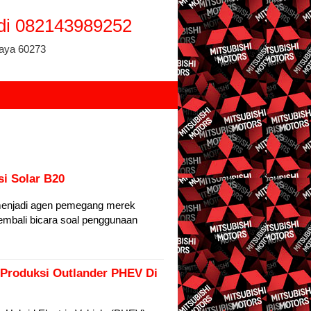
adi 082143989252
baya 60273
si Solar B20
 menjadi agen pemegang merek
embali bicara soal penggunaan
 Produksi Outlander PHEV Di